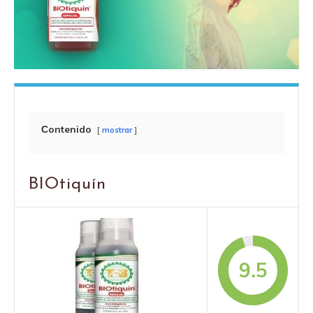
Сontenido
mostrar
BIOtiquín
9.5