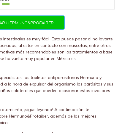
AR HERMUNO&PROFAIBER
s intestinales es muy fácil. Esto puede pasar al no lavarte
parados, al estar en contacto con mascotas, entre otras
ernativas más recomendables son los tratamientos a base
 se ha vuelto muy popular en México es
ecialistas, las tabletas antiparasitarias Hermuno y
d a la hora de expulsar del organismo los parásitos y sus
 daños colaterales que pueden ocasionar estos invasores
ratamiento, ¡sigue leyendo! A continuación, te
sobre Hermuno&Profaiber, además de las mejores
xico.