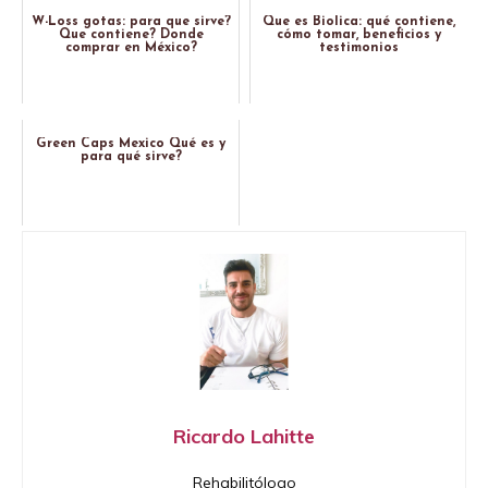
W-Loss gotas: para que sirve?
Que es Biolica: qué contiene,
Que contiene? Donde
cómo tomar, beneficios y
comprar en México?
testimonios
Green Caps Mexico Qué es y
para qué sirve?
Ricardo Lahitte
Rehabilitólogo