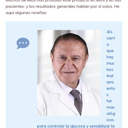
pacientes, y los resultados generales hablan por sí solos. He
aquí algunas reseñas:
«Es
ciert
o
que
hay
muc
hos
trat
ami
ento
s
far
mac
ológ
icos
para controlar la glucosa y sensibilizar la